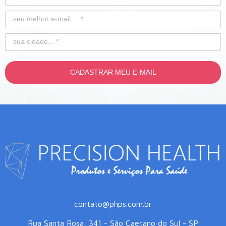
CADASTRAR MEU E-MAIL
contato@phps.com.br
Rua Santa Rosa, 341 - São Caetano do Sul - SP